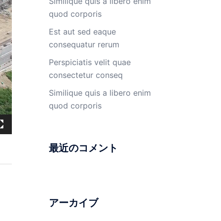
Similique quis a libero enim
quod corporis
Est aut sed eaque
consequatur rerum
Perspiciatis velit quae
consectetur conseq
Similique quis a libero enim
quod corporis
最近のコメント
アーカイブ