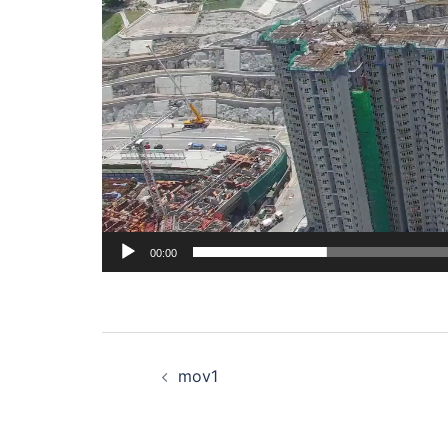
00:00
投
mov1
稿
ナ