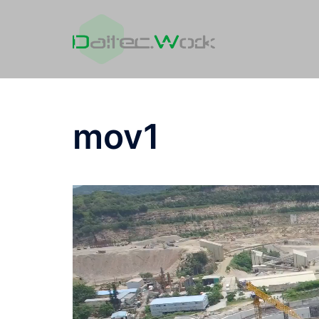
コ
ン
テ
ン
ツ
へ
ス
mov1
キ
ッ
プ
動
画
プ
レ
ー
ヤ
ー