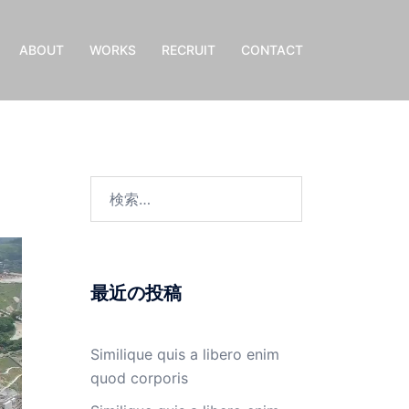
ABOUT
WORKS
RECRUIT
CONTACT
検
索:
最近の投稿
Similique quis a libero enim
quod corporis