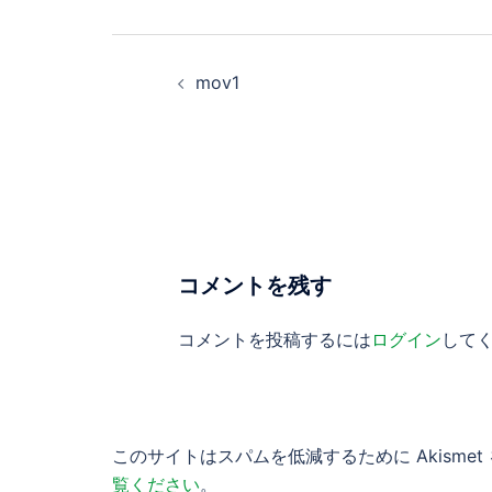
ビ
投
ゲ
mov1
稿
ー
ナ
シ
ビ
ョ
ゲ
ン
ー
コメントを残す
シ
コメントを投稿するには
ログイン
して
ョ
ン
このサイトはスパムを低減するために Akisme
覧ください
。