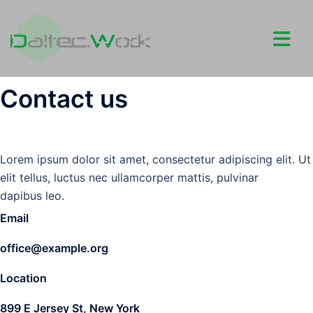
コ
ン
テ
ン
ツ
Contact us
へ
ス
キ
ッ
Lorem ipsum dolor sit amet, consectetur adipiscing elit. Ut
プ
elit tellus, luctus nec ullamcorper mattis, pulvinar
dapibus leo.
Email
office@example.org
Location
899 E Jersey St, New York