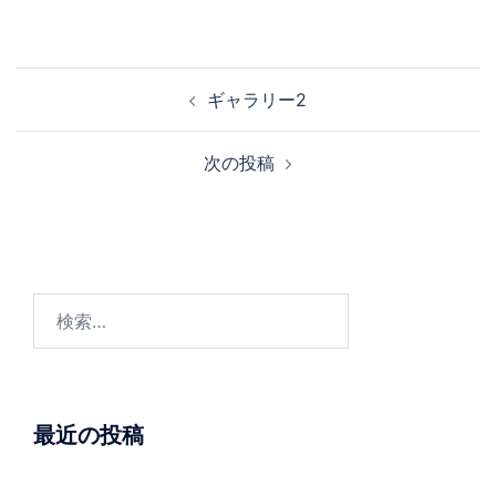
ビ
ゲ
投
ギャラリー2
ー
稿
次の投稿
シ
ナ
ョ
ビ
ン
ゲ
検
ー
索:
シ
ョ
最近の投稿
ン